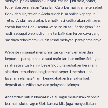
melayani pelaksanaan akun slot, casino, judi bola, poker,
500
togel, dan permainan Yang lain Cara bermain game tersebut
TA
PO
tidaklah sulit, terlebih Anda sudah bisa online kapanpun.
PR
Tetapi Anda mesti tetap berhati-hati ketika akan pilih agen
PO
cocok karena tidak semua website itu asli. Sedangkan Slot
DI
AG
hadir sebagai web judi online terbaik dan terpercaya yang
SLO
pastinya telah memiliki izin resmi melayani para pemainnya.
Website ini sangat memprioritaskan kenyamanan dan
kepuasan para pemain disaat main taruhan online. Sebagai
salah satu situs Paling besar Slot juga sediakan beragam
alat dan kemudahan bagi pemain seperti memberikan
layanan selama 24 jam, kemudahakan transaksi baik
deposit atau withdraw, dan pelayanan lainnya.
Anda tidak butuh khawatir kalau ingin melakukan deposit
bermain slot di agen Slot, karena kita juga menyediakan