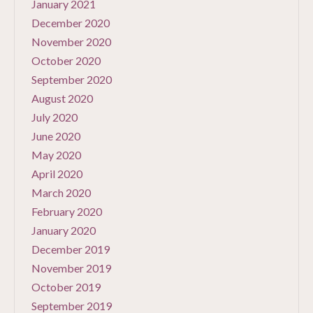
January 2021
December 2020
November 2020
October 2020
September 2020
August 2020
July 2020
June 2020
May 2020
April 2020
March 2020
February 2020
January 2020
December 2019
November 2019
October 2019
September 2019