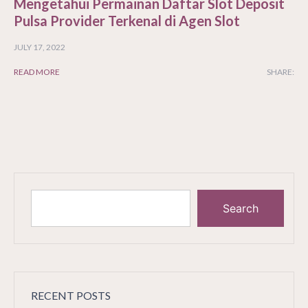
Mengetahui Permainan Daftar Slot Deposit
Pulsa Provider Terkenal di Agen Slot
JULY 17, 2022
READ MORE
SHARE:
Search
RECENT POSTS