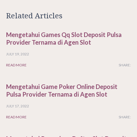
Related Articles
Mengetahui Games Qq Slot Deposit Pulsa
Provider Ternama di Agen Slot
JULY 19, 2022
READ MORE
SHARE:
Mengetahui Game Poker Online Deposit
Pulsa Provider Ternama di Agen Slot
JULY 17, 2022
READ MORE
SHARE: