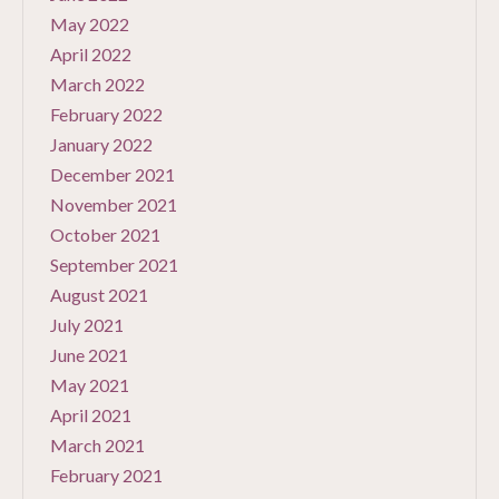
May 2022
April 2022
March 2022
February 2022
January 2022
December 2021
November 2021
October 2021
September 2021
August 2021
July 2021
June 2021
May 2021
April 2021
March 2021
February 2021