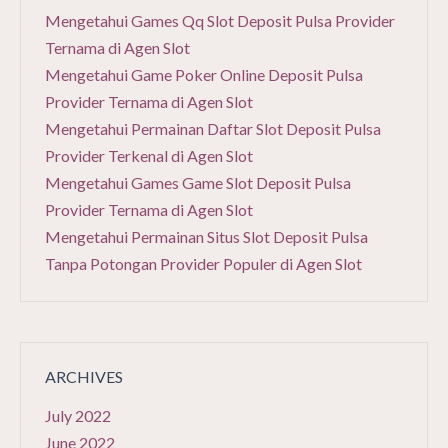
Mengetahui Games Qq Slot Deposit Pulsa Provider
Ternama di Agen Slot
Mengetahui Game Poker Online Deposit Pulsa
Provider Ternama di Agen Slot
Mengetahui Permainan Daftar Slot Deposit Pulsa
Provider Terkenal di Agen Slot
Mengetahui Games Game Slot Deposit Pulsa
Provider Ternama di Agen Slot
Mengetahui Permainan Situs Slot Deposit Pulsa
Tanpa Potongan Provider Populer di Agen Slot
ARCHIVES
July 2022
June 2022