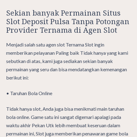
Sekian banyak Permainan Situs
Slot Deposit Pulsa Tanpa Potongan
Provider Ternama di Agen Slot
Menjadi salah satu agen slot Ternama Slot ingin
memberikan pelayanan Paling baik Tidak hanya yang kami
sebutkan di atas, kami juga sediakan sekian banyak
permainan yang seru dan bisa mendatangkan kemenangan
berikut ini:
• Taruhan Bola Online
Tidak hanya slot, Anda juga bisa menikmati main taruhan
bola online. Game satu ini sangat digemari apalagi pada
waktu akhir Pekan Utk lebih membuat keseruan dalam
permainan ini, Slot juga memberikan penawaran game bola