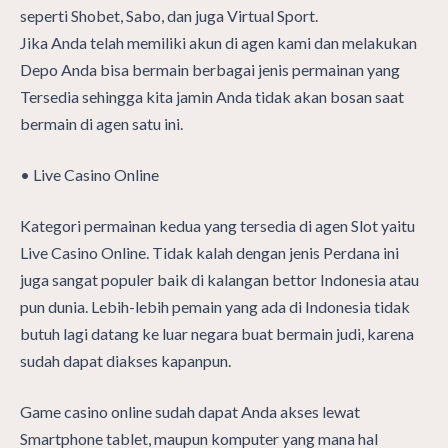
seperti Shobet, Sabo, dan juga Virtual Sport.
Jika Anda telah memiliki akun di agen kami dan melakukan
Depo Anda bisa bermain berbagai jenis permainan yang
Tersedia sehingga kita jamin Anda tidak akan bosan saat
bermain di agen satu ini.
• Live Casino Online
Kategori permainan kedua yang tersedia di agen Slot yaitu
Live Casino Online. Tidak kalah dengan jenis Perdana ini
juga sangat populer baik di kalangan bettor Indonesia atau
pun dunia. Lebih-lebih pemain yang ada di Indonesia tidak
butuh lagi datang ke luar negara buat bermain judi, karena
sudah dapat diakses kapanpun.
Game casino online sudah dapat Anda akses lewat
Smartphone tablet, maupun komputer yang mana hal