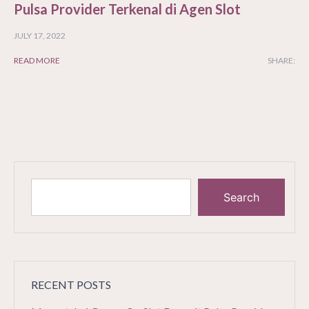
Pulsa Provider Terkenal di Agen Slot
JULY 17, 2022
READ MORE
SHARE:
Search
RECENT POSTS