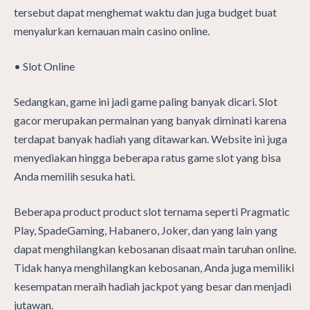
tersebut dapat menghemat waktu dan juga budget buat
menyalurkan kemauan main casino online.
• Slot Online
Sedangkan, game ini jadi game paling banyak dicari. Slot
gacor merupakan permainan yang banyak diminati karena
terdapat banyak hadiah yang ditawarkan. Website ini juga
menyediakan hingga beberapa ratus game slot yang bisa
Anda memilih sesuka hati.
Beberapa product product slot ternama seperti Pragmatic
Play, SpadeGaming, Habanero, Joker, dan yang lain yang
dapat menghilangkan kebosanan disaat main taruhan online.
Tidak hanya menghilangkan kebosanan, Anda juga memiliki
kesempatan meraih hadiah jackpot yang besar dan menjadi
jutawan.