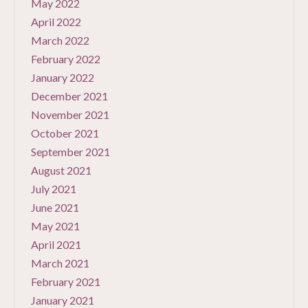
May 2022
April 2022
March 2022
February 2022
January 2022
December 2021
November 2021
October 2021
September 2021
August 2021
July 2021
June 2021
May 2021
April 2021
March 2021
February 2021
January 2021