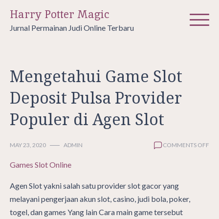
Skip
Harry Potter Magic
to
Jurnal Permainan Judi Online Terbaru
content
Mengetahui Game Slot
Deposit Pulsa Provider
Populer di Agen Slot
ON
MAY 23, 2020
ADMIN
COMMENTS OFF
ME
Games Slot Online
GA
SLO
DEP
Agen Slot yakni salah satu provider slot gacor yang
PU
melayani pengerjaan akun slot, casino, judi bola, poker,
PR
togel, dan games Yang lain Cara main game tersebut
PO