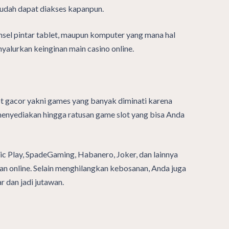
 sudah dapat diakses kapanpun.
nsel pintar tablet, maupun komputer yang mana hal
alurkan keinginan main casino online.
lot gacor yakni games yang banyak diminati karena
menyediakan hingga ratusan game slot yang bisa Anda
ic Play, SpadeGaming, Habanero, Joker, dan lainnya
n online. Selain menghilangkan kebosanan, Anda juga
 dan jadi jutawan.