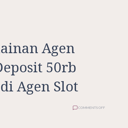
ainan Agen
Deposit 50rb
di Agen Slot
ON
COMMENTS OFF
MENGETAHUI
PERMAINAN
AGEN