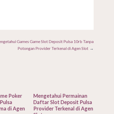
ngetahui Games Game Slot Deposit Pulsa 10rb Tanpa
Potongan Provider Terkenal di Agen Slot
ame Poker
Mengetahui Permainan
 Pulsa
Daftar Slot Deposit Pulsa
ma di Agen
Provider Terkenal di Agen