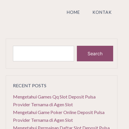
HOME
KONTAK
Search
RECENT POSTS
Mengetahui Games Qq Slot Deposit Pulsa
Provider Ternama di Agen Slot
Mengetahui Game Poker Online Deposit Pulsa
Provider Ternama di Agen Slot
Mengetahui Permainan Daftar Slot Deposit Pulsa