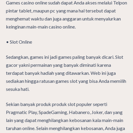
Games casino online sudah dapat Anda akses melalui Telpon
pintar tablet, maupun pc yang mana hal tersebut dapat
menghemat waktu dan juga anggaran untuk menyalurkan
keinginan main-main casino online.
• Slot Online
Sedangkan, games ini jadi games paling banyak dicari. Slot
gacor yakni permainan yang banyak diminati karena
terdapat banyak hadiah yang ditawarkan. Web ini juga
sediakan hingga ratusan games slot yang bisa Anda memilih
sesuka hati.
Sekian banyak produk produk slot populer seperti
Pragmatic Play, SpadeGaming, Habanero, Joker, dan yang
lain yang dapat menghilangkan kebosanan kala main-main
taruhan online. Selain menghilangkan kebosanan, Anda juga