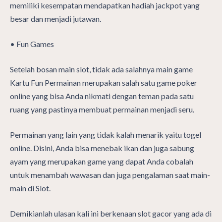
memiliki kesempatan mendapatkan hadiah jackpot yang
besar dan menjadi jutawan.
• Fun Games
Setelah bosan main slot, tidak ada salahnya main game
Kartu Fun Permainan merupakan salah satu game poker
online yang bisa Anda nikmati dengan teman pada satu
ruang yang pastinya membuat permainan menjadi seru.
Permainan yang lain yang tidak kalah menarik yaitu togel
online. Disini, Anda bisa menebak ikan dan juga sabung
ayam yang merupakan game yang dapat Anda cobalah
untuk menambah wawasan dan juga pengalaman saat main-
main di Slot.
Demikianlah ulasan kali ini berkenaan slot gacor yang ada di