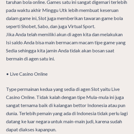
taruhan bola online. Games satu ini sangat digemari terlebih
pada waktu akhir Minggu Utk lebih membuat keseruan
dalam game ini, Slot juga memberikan tawaran game bola
seperti Shobet, Sabo, dan juga Virtual Sport.
Jika Anda telah memiliki akun di agen kita dan melakukan
Isi saldo Anda bisa main bermacam macam tipe game yang
Sedia sehingga kita jamin Anda tidak akan bosan saat
bermain di agen satu ini.
• Live Casino Online
Type permainan kedua yang sedia di agen Slot yaitu Live
Casino Online. Tidak kalah dengan tipe Mula-mula ini juga
sangat ternama baik di kalangan bettor Indonesia atau pun
dunia. Terlebih pemain yang ada di Indonesia tidak perlu lagi
datang ke luar negara untuk main-main judi, karena sudah
dapat diakses kapanpun.