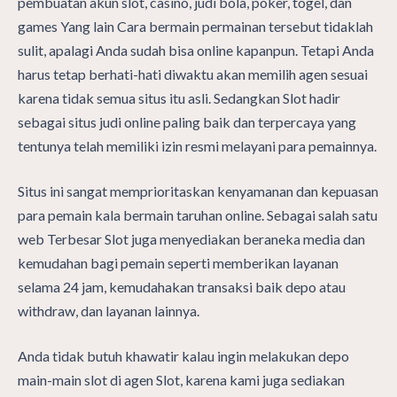
pembuatan akun slot, casino, judi bola, poker, togel, dan
DEP
games Yang lain Cara bermain permainan tersebut tidaklah
50
PR
sulit, apalagi Anda sudah bisa online kapanpun. Tetapi Anda
TE
harus tetap berhati-hati diwaktu akan memilih agen sesuai
DI
karena tidak semua situs itu asli. Sedangkan Slot hadir
AG
SLO
sebagai situs judi online paling baik dan terpercaya yang
tentunya telah memiliki izin resmi melayani para pemainnya.
Situs ini sangat memprioritaskan kenyamanan dan kepuasan
para pemain kala bermain taruhan online. Sebagai salah satu
web Terbesar Slot juga menyediakan beraneka media dan
kemudahan bagi pemain seperti memberikan layanan
selama 24 jam, kemudahakan transaksi baik depo atau
withdraw, dan layanan lainnya.
Anda tidak butuh khawatir kalau ingin melakukan depo
main-main slot di agen Slot, karena kami juga sediakan