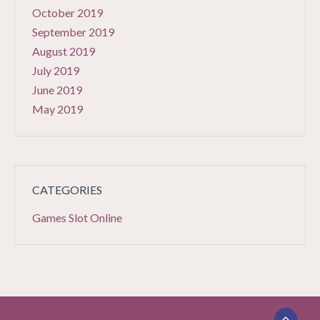
October 2019
September 2019
August 2019
July 2019
June 2019
May 2019
CATEGORIES
Games Slot Online