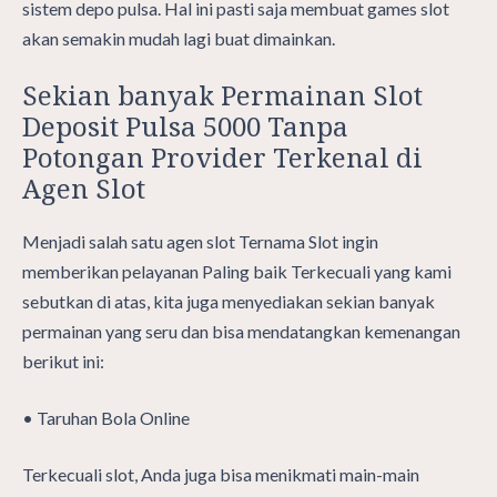
sistem depo pulsa. Hal ini pasti saja membuat games slot
akan semakin mudah lagi buat dimainkan.
Sekian banyak Permainan Slot
Deposit Pulsa 5000 Tanpa
Potongan Provider Terkenal di
Agen Slot
Menjadi salah satu agen slot Ternama Slot ingin
memberikan pelayanan Paling baik Terkecuali yang kami
sebutkan di atas, kita juga menyediakan sekian banyak
permainan yang seru dan bisa mendatangkan kemenangan
berikut ini:
• Taruhan Bola Online
Terkecuali slot, Anda juga bisa menikmati main-main