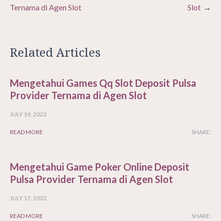
Ternama di Agen Slot
Slot
Related Articles
Mengetahui Games Qq Slot Deposit Pulsa
Provider Ternama di Agen Slot
JULY 19, 2022
READ MORE
SHARE:
Mengetahui Game Poker Online Deposit
Pulsa Provider Ternama di Agen Slot
JULY 17, 2022
READ MORE
SHARE: