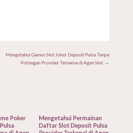
Mengetahui Games Slot Joker Deposit Pulsa Tanpa
Potongan Provider Ternama di Agen Slot
ame Poker
Mengetahui Permainan
 Pulsa
Daftar Slot Deposit Pulsa
ma di Agen
Provider Terkenal di Agen