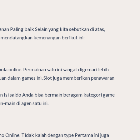
anan Paling baik Selain yang kita sebutkan di atas,
a mendatangkan kemenangan berikut ini:
ola online. Permainan satu ini sangat digemari lebih-
uan dalam games ini, Slot juga memberikan penawaran
an Isi saldo Anda bisa bermain beragam kategori game
-main di agen satu ini.
no Online. Tidak kalah dengan type Pertama ini juga