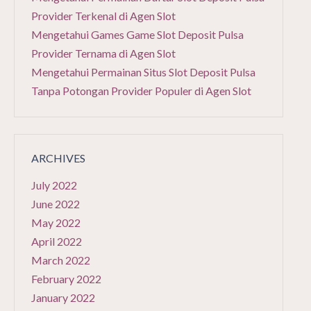
Provider Terkenal di Agen Slot
Mengetahui Games Game Slot Deposit Pulsa
Provider Ternama di Agen Slot
Mengetahui Permainan Situs Slot Deposit Pulsa
Tanpa Potongan Provider Populer di Agen Slot
ARCHIVES
July 2022
June 2022
May 2022
April 2022
March 2022
February 2022
January 2022