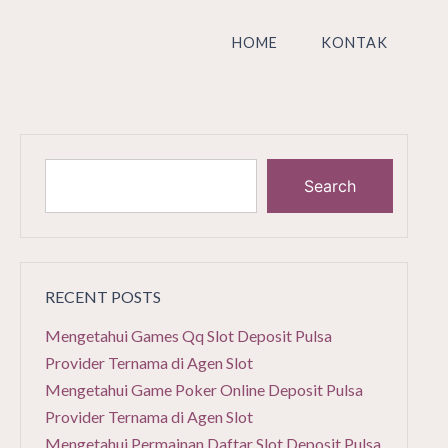
HOME
KONTAK
Search
RECENT POSTS
Mengetahui Games Qq Slot Deposit Pulsa
Provider Ternama di Agen Slot
Mengetahui Game Poker Online Deposit Pulsa
Provider Ternama di Agen Slot
Mengetahui Permainan Daftar Slot Deposit Pulsa