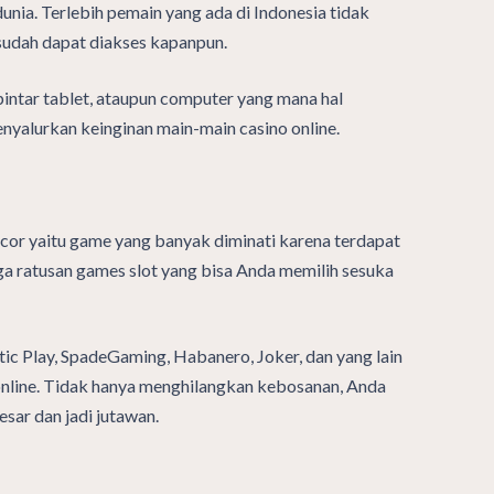
dunia. Terlebih pemain yang ada di Indonesia tidak
 sudah dapat diakses kapanpun.
pintar tablet, ataupun computer yang mana hal
yalurkan keinginan main-main casino online.
gacor yaitu game yang banyak diminati karena terdapat
ga ratusan games slot yang bisa Anda memilih sesuka
ic Play, SpadeGaming, Habanero, Joker, dan yang lain
online. Tidak hanya menghilangkan kebosanan, Anda
sar dan jadi jutawan.