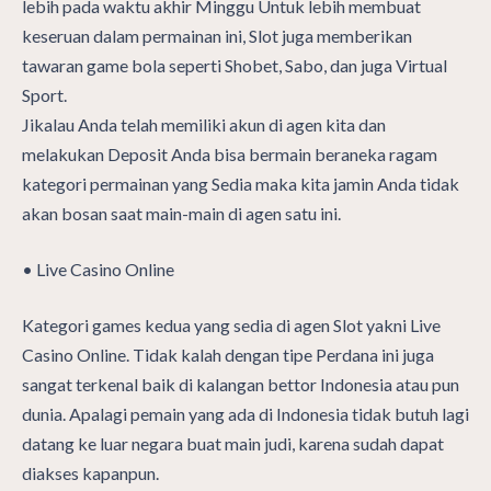
lebih pada waktu akhir Minggu Untuk lebih membuat
keseruan dalam permainan ini, Slot juga memberikan
tawaran game bola seperti Shobet, Sabo, dan juga Virtual
Sport.
Jikalau Anda telah memiliki akun di agen kita dan
melakukan Deposit Anda bisa bermain beraneka ragam
kategori permainan yang Sedia maka kita jamin Anda tidak
akan bosan saat main-main di agen satu ini.
• Live Casino Online
Kategori games kedua yang sedia di agen Slot yakni Live
Casino Online. Tidak kalah dengan tipe Perdana ini juga
sangat terkenal baik di kalangan bettor Indonesia atau pun
dunia. Apalagi pemain yang ada di Indonesia tidak butuh lagi
datang ke luar negara buat main judi, karena sudah dapat
diakses kapanpun.