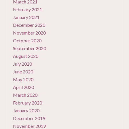
March 2021
February 2021
January 2021
December 2020
November 2020
October 2020
September 2020
August 2020
July 2020
June 2020
May 2020
April 2020
March 2020
February 2020
January 2020
December 2019
November 2019