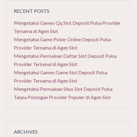
RECENT POSTS
Mengetahui Games Qq Slot Deposit Pulsa Provider
Ternama di Agen Slot
Mengetahui Game Poker Online Deposit Pulsa
Provider Ternama di Agen Slot
Mengetahui Permainan Daftar Slot Deposit Pulsa
Provider Terkenal di Agen Slot
Mengetahui Games Game Slot Deposit Pulsa
Provider Ternama di Agen Slot
Mengetahui Permainan Situs Slot Deposit Pulsa
Tanpa Potongan Provider Populer di Agen Slot
ARCHIVES