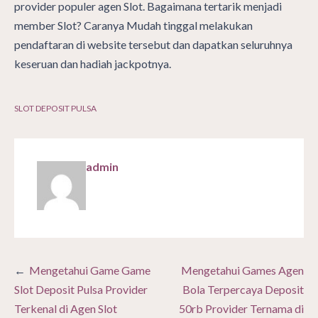
provider populer agen Slot. Bagaimana tertarik menjadi
member Slot? Caranya Mudah tinggal melakukan
pendaftaran di website tersebut dan dapatkan seluruhnya
keseruan dan hadiah jackpotnya.
SLOT DEPOSIT PULSA
admin
Post
Mengetahui Game Game
Mengetahui Games Agen
navigation
Slot Deposit Pulsa Provider
Bola Terpercaya Deposit
Terkenal di Agen Slot
50rb Provider Ternama di