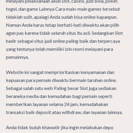
melayani pelaksanaan akun slot, casino, judi bola, poker,
TE
togel, dan game Lainnya Cara main-main games tersebut
DI
AG
tidaklah sulit, apalagi Anda sudah bisa online kapanpun.
SLO
Namun Anda harus tetap berhati-hati diwaktu akan pilih
agen pas karena tidak seluruh situs itu asli. Sedangkan Slot
hadir sebagai situs judi online paling baik dan terpercaya
yang tentunya telah memiliki izin resmi melayani para
pemainnya.
Website ini sangat memprioritaskan kenyamanan dan
kepuasan para pemain diwaktu bermain taruhan online.
Sebagai salah satu web Paling besar Slot juga sediakan
beraneka media dan kemudahan bagi pemain seperti
memberikan layanan selama 24 jam, kemudahakan
transaksi baik deposit atau withdraw, dan layanan lainnya.
Anda tidak butuh khawatir jika ingin melakukan depo