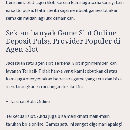
bermain slot di agen Slot, karena kami juga sediakan system
isi saldo pulsa. Hal ini tentu saja membuat game slot akan
semakin mudah lagi utk dimainkan.
Sekian banyak Game Slot Online
Deposit Pulsa Provider Populer di
Agen Slot
Jadi salah satu agen slot Terkenal Slot ingin memberikan
layanan Terbaik Tidak hanya yang kami sebutkan di atas,
kami juga menyediakan beberapa game yang seru dan bisa
mendatangkan kemenangan berikut ini:
• Taruhan Bola Online
Terkecuali slot, Anda juga bisa menikmati main-main
taruhan bola online. Games satu ini sangat digemari apalagi