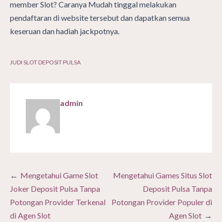
member Slot? Caranya Mudah tinggal melakukan
pendaftaran di website tersebut dan dapatkan semua
keseruan dan hadiah jackpotnya.
JUDI SLOT DEPOSIT PULSA
admin
Post
Mengetahui Game Slot
Mengetahui Games Situs Slot
navigation
Joker Deposit Pulsa Tanpa
Deposit Pulsa Tanpa
Potongan Provider Terkenal
Potongan Provider Populer di
di Agen Slot
Agen Slot