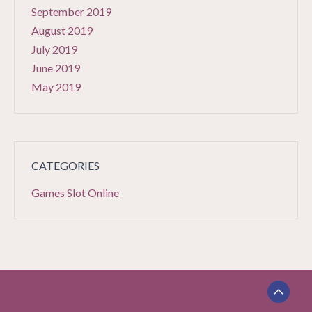
September 2019
August 2019
July 2019
June 2019
May 2019
CATEGORIES
Games Slot Online