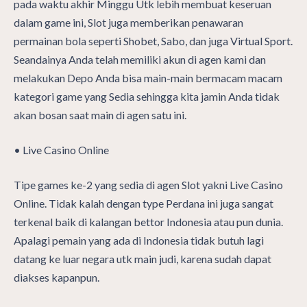
pada waktu akhir Minggu Utk lebih membuat keseruan
dalam game ini, Slot juga memberikan penawaran
permainan bola seperti Shobet, Sabo, dan juga Virtual Sport.
Seandainya Anda telah memiliki akun di agen kami dan
melakukan Depo Anda bisa main-main bermacam macam
kategori game yang Sedia sehingga kita jamin Anda tidak
akan bosan saat main di agen satu ini.
• Live Casino Online
Tipe games ke-2 yang sedia di agen Slot yakni Live Casino
Online. Tidak kalah dengan type Perdana ini juga sangat
terkenal baik di kalangan bettor Indonesia atau pun dunia.
Apalagi pemain yang ada di Indonesia tidak butuh lagi
datang ke luar negara utk main judi, karena sudah dapat
diakses kapanpun.