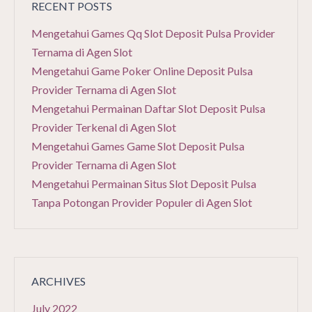
RECENT POSTS
Mengetahui Games Qq Slot Deposit Pulsa Provider
Ternama di Agen Slot
Mengetahui Game Poker Online Deposit Pulsa
Provider Ternama di Agen Slot
Mengetahui Permainan Daftar Slot Deposit Pulsa
Provider Terkenal di Agen Slot
Mengetahui Games Game Slot Deposit Pulsa
Provider Ternama di Agen Slot
Mengetahui Permainan Situs Slot Deposit Pulsa
Tanpa Potongan Provider Populer di Agen Slot
ARCHIVES
July 2022