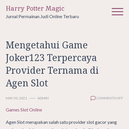
Skip
Harry Potter Magic
to
Jurnal Permainan Judi Online Terbaru
content
Mengetahui Game
Joker123 Terpercaya
Provider Ternama di
Agen Slot
ON
MAY 30, 2021
ADMIN
COMMENTS OFF
ME
Games Slot Online
GA
JO
TE
Agen Slot merupakan salah satu provider slot gacor yang
PR