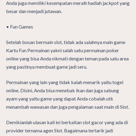
Anda juga memiliki kesempatan meraih hadiah jackpot yang
besar dan menjadi jutawan.
• Fun Games
Setelah bosan bermain slot, tidak ada salahnya main game
Kartu Fun Permainan yakni salah satu permainan poker
online yang bisa Anda nikmati dengan teman pada satu area
yang pastinya membuat game jadi seru.
Permainan yang lain yang tidak kalah menarik yaitu togel
online. Disini, Anda bisa menebak ikan dan juga sabung
ayam yang yaitu game yang dapat Anda cobalah utk
menambah wawasan dan juga pengalaman saat main di Slot.
Demikianlah ulasan kali ini berkaitan slot gacor yang ada di
provider ternama agen Slot. Bagaimana tertarik jadi