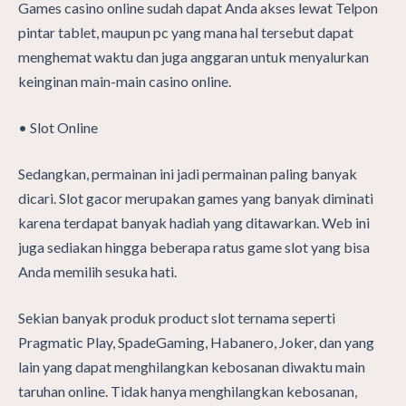
Games casino online sudah dapat Anda akses lewat Telpon
pintar tablet, maupun pc yang mana hal tersebut dapat
menghemat waktu dan juga anggaran untuk menyalurkan
keinginan main-main casino online.
• Slot Online
Sedangkan, permainan ini jadi permainan paling banyak
dicari. Slot gacor merupakan games yang banyak diminati
karena terdapat banyak hadiah yang ditawarkan. Web ini
juga sediakan hingga beberapa ratus game slot yang bisa
Anda memilih sesuka hati.
Sekian banyak produk product slot ternama seperti
Pragmatic Play, SpadeGaming, Habanero, Joker, dan yang
lain yang dapat menghilangkan kebosanan diwaktu main
taruhan online. Tidak hanya menghilangkan kebosanan,