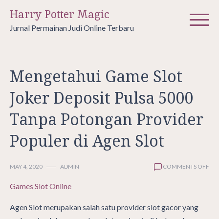
Skip
Harry Potter Magic
to
Jurnal Permainan Judi Online Terbaru
content
Mengetahui Game Slot
Joker Deposit Pulsa 5000
Tanpa Potongan Provider
Populer di Agen Slot
ON
MAY 4, 2020
ADMIN
COMMENTS OFF
ME
Games Slot Online
GA
SLO
JO
Agen Slot merupakan salah satu provider slot gacor yang
DEP