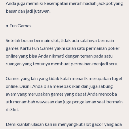
Anda juga memiliki kesempatan meraih hadiah jackpot yang
besar dan jadi jutawan.
• Fun Games
Setelah bosan bermain slot, tidak ada salahnya bermain
games Kartu Fun Games yakni salah satu permainan poker
online yang bisa Anda nikmati dengan teman pada satu
ruangan yang tentunya membuat permainan menjadi seru.
Games yang lain yang tidak kalah menarik merupakan togel
online. Disini, Anda bisa menebak ikan dan juga sabung
ayam yang merupakan games yang dapat Anda mencoba
utk menambah wawasan dan juga pengalaman saat bermain
di Slot.
Demikianlah ulasan kali ini menyangkut slot gacor yang ada