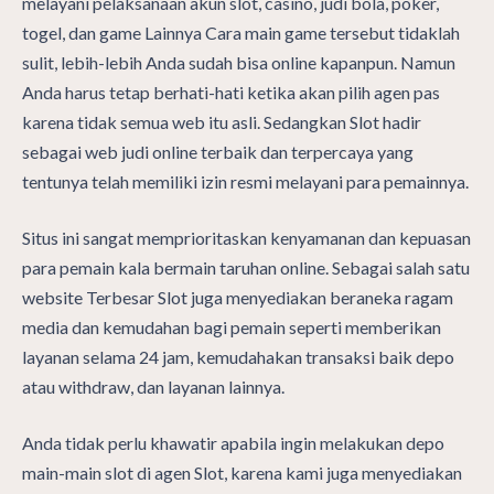
melayani pelaksanaan akun slot, casino, judi bola, poker,
PU
togel, dan game Lainnya Cara main game tersebut tidaklah
500
TA
sulit, lebih-lebih Anda sudah bisa online kapanpun. Namun
PO
Anda harus tetap berhati-hati ketika akan pilih agen pas
PR
karena tidak semua web itu asli. Sedangkan Slot hadir
PO
DI
sebagai web judi online terbaik dan terpercaya yang
AG
tentunya telah memiliki izin resmi melayani para pemainnya.
SLO
Situs ini sangat memprioritaskan kenyamanan dan kepuasan
para pemain kala bermain taruhan online. Sebagai salah satu
website Terbesar Slot juga menyediakan beraneka ragam
media dan kemudahan bagi pemain seperti memberikan
layanan selama 24 jam, kemudahakan transaksi baik depo
atau withdraw, dan layanan lainnya.
Anda tidak perlu khawatir apabila ingin melakukan depo
main-main slot di agen Slot, karena kami juga menyediakan