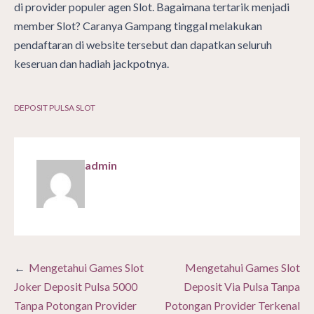
di provider populer agen Slot. Bagaimana tertarik menjadi
member Slot? Caranya Gampang tinggal melakukan
pendaftaran di website tersebut dan dapatkan seluruh
keseruan dan hadiah jackpotnya.
DEPOSIT PULSA SLOT
admin
Post
Mengetahui Games Slot
Mengetahui Games Slot
navigation
Joker Deposit Pulsa 5000
Deposit Via Pulsa Tanpa
Tanpa Potongan Provider
Potongan Provider Terkenal