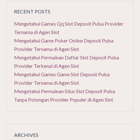
RECENT POSTS
Mengetahui Games Qq Slot Deposit Pulsa Provider
Ternama di Agen Slot
Mengetahui Game Poker Online Deposit Pulsa
Provider Ternama di Agen Slot
Mengetahui Permainan Daftar Slot Deposit Pulsa
Provider Terkenal di Agen Slot
Mengetahui Games Game Slot Deposit Pulsa
Provider Ternama di Agen Slot
Mengetahui Permainan Situs Slot Deposit Pulsa
Tanpa Potongan Provider Populer di Agen Slot
ARCHIVES