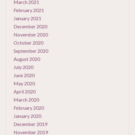
March 2021
February 2021
January 2021
December 2020
November 2020
October 2020
September 2020
August 2020
July 2020
June 2020
May 2020
April 2020
March 2020
February 2020
January 2020
December 2019
November 2019