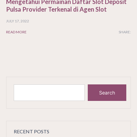
Mengetahui Permainan Daftar Slot Deposit
Pulsa Provider Terkenal di Agen Slot
JULY 17, 2022
READ MORE
SHARE:
Search
RECENT POSTS