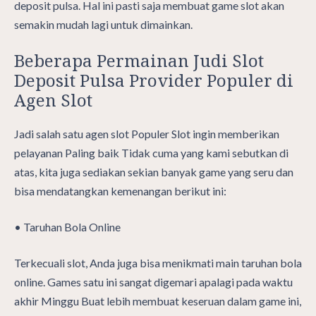
deposit pulsa. Hal ini pasti saja membuat game slot akan
semakin mudah lagi untuk dimainkan.
Beberapa Permainan Judi Slot
Deposit Pulsa Provider Populer di
Agen Slot
Jadi salah satu agen slot Populer Slot ingin memberikan
pelayanan Paling baik Tidak cuma yang kami sebutkan di
atas, kita juga sediakan sekian banyak game yang seru dan
bisa mendatangkan kemenangan berikut ini:
• Taruhan Bola Online
Terkecuali slot, Anda juga bisa menikmati main taruhan bola
online. Games satu ini sangat digemari apalagi pada waktu
akhir Minggu Buat lebih membuat keseruan dalam game ini,