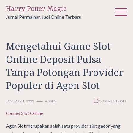
Skip
Harry Potter Magic
to
Jurnal Permainan Judi Online Terbaru
content
Mengetahui Game Slot
Online Deposit Pulsa
Tanpa Potongan Provider
Populer di Agen Slot
ON
JANUARY 1, 2022
ADMIN
COMMENTS OFF
ME
Games Slot Online
GA
SLO
ON
Agen Slot merupakan salah satu provider slot gacor yang
DEP