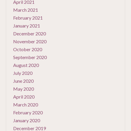
April 2021
March 2021
February 2021
January 2021
December 2020
November 2020
October 2020
September 2020
August 2020
July 2020
June 2020
May 2020
April 2020
March 2020
February 2020
January 2020
December 2019