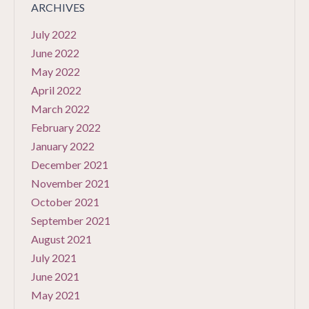
ARCHIVES
July 2022
June 2022
May 2022
April 2022
March 2022
February 2022
January 2022
December 2021
November 2021
October 2021
September 2021
August 2021
July 2021
June 2021
May 2021