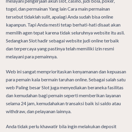
melayani pengerjaan akun slot, casino, judi bola, poker,
PU
togel, dan permainan Yang lain Cara main permainan
TA
PO
tersebut tidaklah sulit, apalagi Anda sudah bisa online
PR
kapanpun. Tapi Anda mesti tetap berhati-hati disaat akan
TE
memilih agen tepat karena tidak seluruhnya website itu asli.
DI
AG
Sedangkan Slot hadir sebagai website judi online terbaik
SLO
dan terpercaya yang pastinya telah memiliki izin resmi
melayani para pemainnya.
Web ini sangat memprioritaskan kenyamanan dan kepuasan
para pemain kala bermain taruhan online. Sebagai salah satu
web Paling besar Slot juga menyediakan beraneka fasilitas
dan kemudahan bagi pemain seperti memberikan layanan
selama 24 jam, kemudahakan transaksi baik isi saldo atau
withdraw, dan pelayanan lainnya.
Anda tidak perlu khawatir bila ingin melakukan deposit