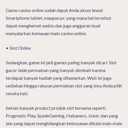
Game casino online sudah dapat Anda akses lewat
Smartphone tablet, maupun pc yang mana hal tersebut
dapat menghemat waktu dan juga anggaran buat
menyalurkan kemauan main casino online.
• Slot Online
Sedangkan, game ini jadi games paling banyak dicari. Slot
gacor ialah permainan yang banyak diminati karena
terdapat banyak hadiah yang ditawarkan. Web ini juga
sediakan hingga ratusan permainan slot yang bisa Anda pilih
sesuka hati.
Sekian banyak product produk slot ternama seperti
Pragmatic Play, SpadeGaming, Habanero, Joker, dan yang
lain yang dapat menghilangkan kebosanan dikala main-main