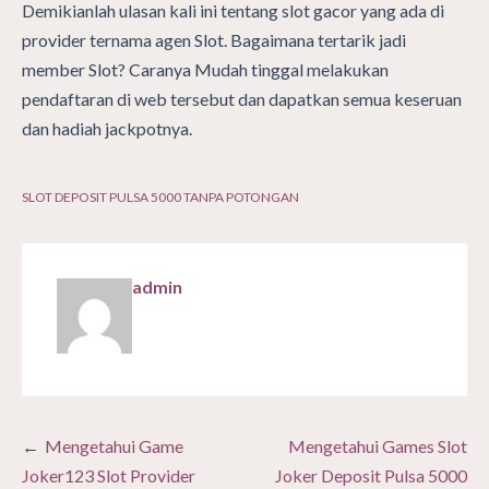
Demikianlah ulasan kali ini tentang slot gacor yang ada di
provider ternama agen Slot. Bagaimana tertarik jadi
member Slot? Caranya Mudah tinggal melakukan
pendaftaran di web tersebut dan dapatkan semua keseruan
dan hadiah jackpotnya.
SLOT DEPOSIT PULSA 5000 TANPA POTONGAN
admin
Post
Mengetahui Game
Mengetahui Games Slot
navigation
Joker123 Slot Provider
Joker Deposit Pulsa 5000