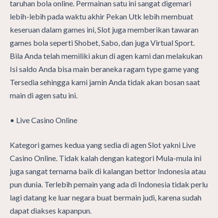
taruhan bola online. Permainan satu ini sangat digemari
lebih-lebih pada waktu akhir Pekan Utk lebih membuat
keseruan dalam games ini, Slot juga memberikan tawaran
games bola seperti Shobet, Sabo, dan juga Virtual Sport.
Bila Anda telah memiliki akun di agen kami dan melakukan
Isi saldo Anda bisa main beraneka ragam type game yang
Tersedia sehingga kami jamin Anda tidak akan bosan saat
main di agen satu ini.
• Live Casino Online
Kategori games kedua yang sedia di agen Slot yakni Live
Casino Online. Tidak kalah dengan kategori Mula-mula ini
juga sangat ternama baik di kalangan bettor Indonesia atau
pun dunia. Terlebih pemain yang ada di Indonesia tidak perlu
lagi datang ke luar negara buat bermain judi, karena sudah
dapat diakses kapanpun.