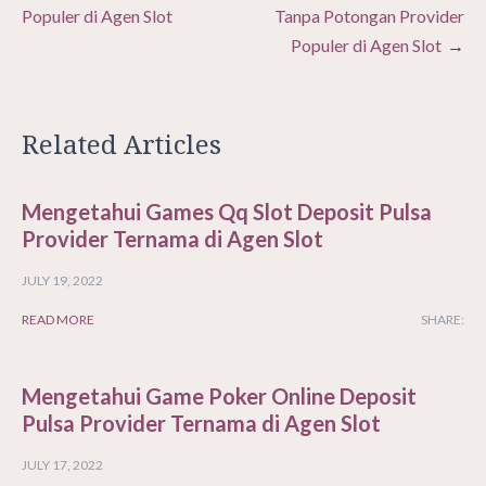
Populer di Agen Slot
Tanpa Potongan Provider
Populer di Agen Slot
Related Articles
Mengetahui Games Qq Slot Deposit Pulsa
Provider Ternama di Agen Slot
JULY 19, 2022
READ MORE
SHARE:
Mengetahui Game Poker Online Deposit
Pulsa Provider Ternama di Agen Slot
JULY 17, 2022