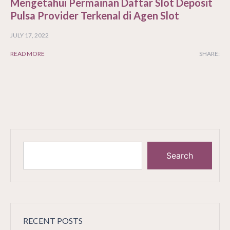
Mengetahui Permainan Daftar Slot Deposit
Pulsa Provider Terkenal di Agen Slot
JULY 17, 2022
READ MORE
SHARE:
Search
RECENT POSTS