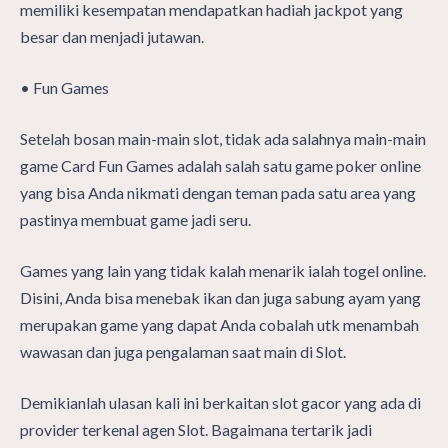
memiliki kesempatan mendapatkan hadiah jackpot yang
besar dan menjadi jutawan.
• Fun Games
Setelah bosan main-main slot, tidak ada salahnya main-main
game Card Fun Games adalah salah satu game poker online
yang bisa Anda nikmati dengan teman pada satu area yang
pastinya membuat game jadi seru.
Games yang lain yang tidak kalah menarik ialah togel online.
Disini, Anda bisa menebak ikan dan juga sabung ayam yang
merupakan game yang dapat Anda cobalah utk menambah
wawasan dan juga pengalaman saat main di Slot.
Demikianlah ulasan kali ini berkaitan slot gacor yang ada di
provider terkenal agen Slot. Bagaimana tertarik jadi