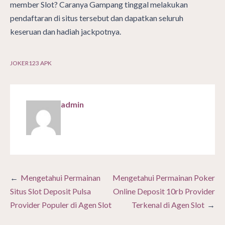
member Slot? Caranya Gampang tinggal melakukan
pendaftaran di situs tersebut dan dapatkan seluruh
keseruan dan hadiah jackpotnya.
JOKER123 APK
admin
Post
Mengetahui Permainan
Mengetahui Permainan Poker
navigation
Situs Slot Deposit Pulsa
Online Deposit 10rb Provider
Provider Populer di Agen Slot
Terkenal di Agen Slot