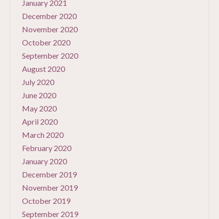
January 2021
December 2020
November 2020
October 2020
September 2020
August 2020
July 2020
June 2020
May 2020
April 2020
March 2020
February 2020
January 2020
December 2019
November 2019
October 2019
September 2019