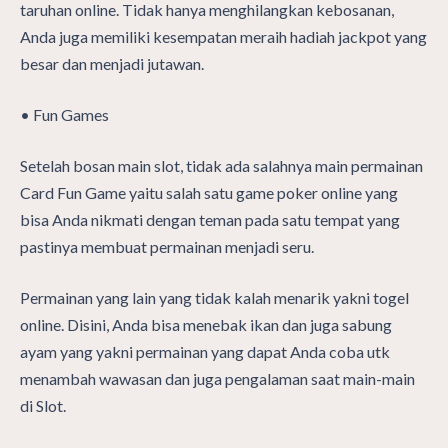
taruhan online. Tidak hanya menghilangkan kebosanan,
Anda juga memiliki kesempatan meraih hadiah jackpot yang
besar dan menjadi jutawan.
• Fun Games
Setelah bosan main slot, tidak ada salahnya main permainan
Card Fun Game yaitu salah satu game poker online yang
bisa Anda nikmati dengan teman pada satu tempat yang
pastinya membuat permainan menjadi seru.
Permainan yang lain yang tidak kalah menarik yakni togel
online. Disini, Anda bisa menebak ikan dan juga sabung
ayam yang yakni permainan yang dapat Anda coba utk
menambah wawasan dan juga pengalaman saat main-main
di Slot.