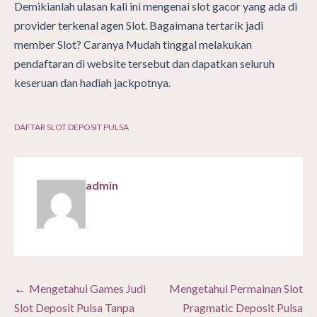
Demikianlah ulasan kali ini mengenai slot gacor yang ada di
provider terkenal agen Slot. Bagaimana tertarik jadi
member Slot? Caranya Mudah tinggal melakukan
pendaftaran di website tersebut dan dapatkan seluruh
keseruan dan hadiah jackpotnya.
DAFTAR SLOT DEPOSIT PULSA
admin
Post
Mengetahui Games Judi
Mengetahui Permainan Slot
navigation
Slot Deposit Pulsa Tanpa
Pragmatic Deposit Pulsa