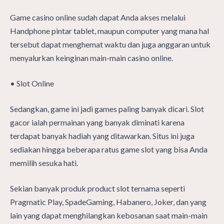
Game casino online sudah dapat Anda akses melalui
Handphone pintar tablet, maupun computer yang mana hal
tersebut dapat menghemat waktu dan juga anggaran untuk
menyalurkan keinginan main-main casino online.
• Slot Online
Sedangkan, game ini jadi games paling banyak dicari. Slot
gacor ialah permainan yang banyak diminati karena
terdapat banyak hadiah yang ditawarkan. Situs ini juga
sediakan hingga beberapa ratus game slot yang bisa Anda
memilih sesuka hati.
Sekian banyak produk product slot ternama seperti
Pragmatic Play, SpadeGaming, Habanero, Joker, dan yang
lain yang dapat menghilangkan kebosanan saat main-main