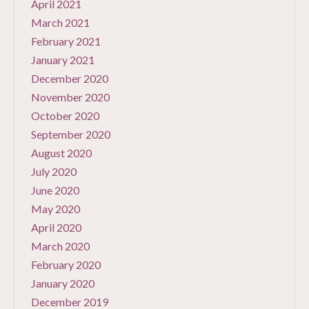
April 2021
March 2021
February 2021
January 2021
December 2020
November 2020
October 2020
September 2020
August 2020
July 2020
June 2020
May 2020
April 2020
March 2020
February 2020
January 2020
December 2019