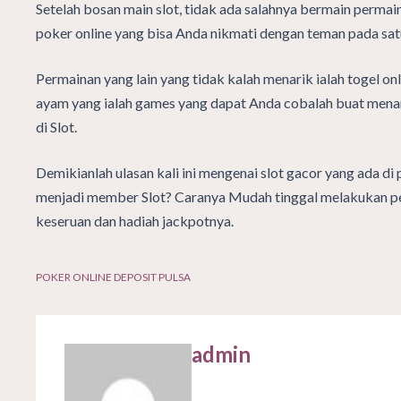
Setelah bosan main slot, tidak ada salahnya bermain perma
poker online yang bisa Anda nikmati dengan teman pada sat
Permainan yang lain yang tidak kalah menarik ialah togel on
ayam yang ialah games yang dapat Anda cobalah buat men
di Slot.
Demikianlah ulasan kali ini mengenai slot gacor yang ada di
menjadi member Slot? Caranya Mudah tinggal melakukan pen
keseruan dan hadiah jackpotnya.
POKER ONLINE DEPOSIT PULSA
admin