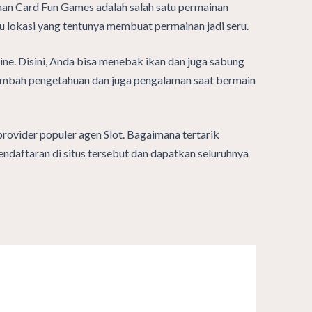
inan Card Fun Games adalah salah satu permainan
u lokasi yang tentunya membuat permainan jadi seru.
line. Disini, Anda bisa menebak ikan dan juga sabung
ambah pengetahuan dan juga pengalaman saat bermain
 provider populer agen Slot. Bagaimana tertarik
daftaran di situs tersebut dan dapatkan seluruhnya