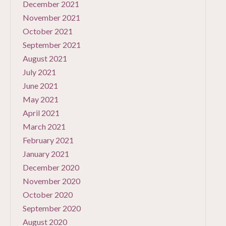
December 2021
November 2021
October 2021
September 2021
August 2021
July 2021
June 2021
May 2021
April 2021
March 2021
February 2021
January 2021
December 2020
November 2020
October 2020
September 2020
August 2020