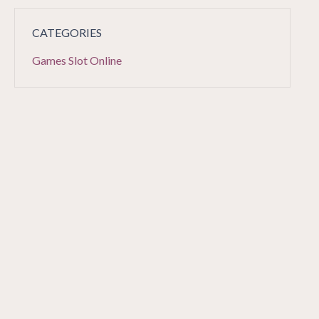
CATEGORIES
Games Slot Online