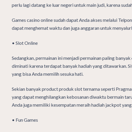
perlu lagi datang ke luar negeri untuk main judi, karena sud
Games casino online sudah dapat Anda akses melalui Telpon 
dapat menghemat waktu dan juga anggaran untuk menyalurk
• Slot Online
Sedangkan, permainan ini menjadi permainan paling banyak
diminati karena terdapat banyak hadiah yang ditawarkan. Si
yang bisa Anda memilih sesuka hati.
Sekian banyak product produk slot ternama seperti Pragmat
yang dapat menghilangkan kebosanan diwaktu bermain taru
Anda juga memiliki kesempatan meraih hadiah jackpot yang 
• Fun Games