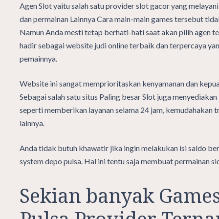
Agen Slot yaitu salah satu provider slot gacor yang melayani 
dan permainan Lainnya Cara main-main games tersebut tidakl
Namun Anda mesti tetap berhati-hati saat akan pilih agen te
hadir sebagai website judi online terbaik dan terpercaya yan
pemainnya.
Website ini sangat memprioritaskan kenyamanan dan kepuas
Sebagai salah satu situs Paling besar Slot juga menyedia
seperti memberikan layanan selama 24 jam, kemudahakan tr
lainnya.
Anda tidak butuh khawatir jika ingin melakukan isi saldo ber
system depo pulsa. Hal ini tentu saja membuat permainan sl
Sekian banyak Games 
Pulsa Provider Terna