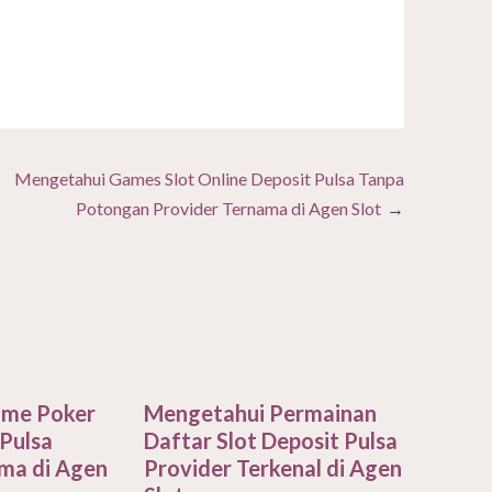
Mengetahui Games Slot Online Deposit Pulsa Tanpa
Potongan Provider Ternama di Agen Slot
ame Poker
Mengetahui Permainan
 Pulsa
Daftar Slot Deposit Pulsa
ma di Agen
Provider Terkenal di Agen