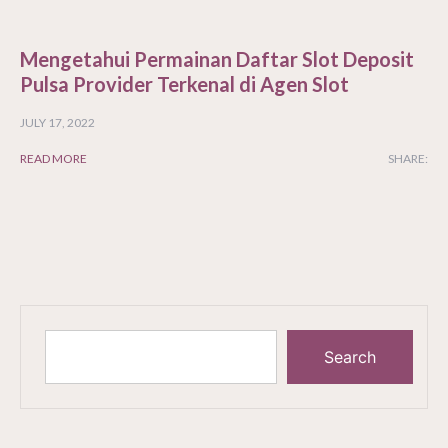
Mengetahui Permainan Daftar Slot Deposit
Pulsa Provider Terkenal di Agen Slot
JULY 17, 2022
READ MORE
SHARE:
Search