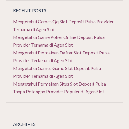
RECENT POSTS
Mengetahui Games Qq Slot Deposit Pulsa Provider
Ternama di Agen Slot
Mengetahui Game Poker Online Deposit Pulsa
Provider Ternama di Agen Slot
Mengetahui Permainan Daftar Slot Deposit Pulsa
Provider Terkenal di Agen Slot
Mengetahui Games Game Slot Deposit Pulsa
Provider Ternama di Agen Slot
Mengetahui Permainan Situs Slot Deposit Pulsa
Tanpa Potongan Provider Populer di Agen Slot
ARCHIVES