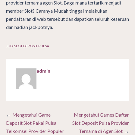
provider ternama agen Slot. Bagaimana tertarik menjadi
member Slot? Caranya Mudah tinggal melakukan
pendaftaran di web tersebut dan dapatkan seluruh keseruan
dan hadiah jackpotnya.
JUDI SLOT DEPOSIT PULSA
admin
Post
Mengetahui Game
Mengetahui Games Daftar
navigation
Deposit Slot Pakai Pulsa
Slot Deposit Pulsa Provider
Telkomsel Provider Populer
Ternama di Agen Slot