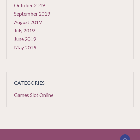
October 2019
September 2019
August 2019
July 2019
June 2019
May 2019
CATEGORIES
Games Slot Online