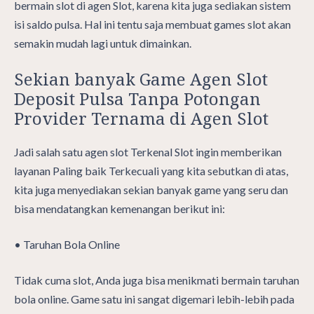
bermain slot di agen Slot, karena kita juga sediakan sistem
isi saldo pulsa. Hal ini tentu saja membuat games slot akan
semakin mudah lagi untuk dimainkan.
Sekian banyak Game Agen Slot
Deposit Pulsa Tanpa Potongan
Provider Ternama di Agen Slot
Jadi salah satu agen slot Terkenal Slot ingin memberikan
layanan Paling baik Terkecuali yang kita sebutkan di atas,
kita juga menyediakan sekian banyak game yang seru dan
bisa mendatangkan kemenangan berikut ini:
• Taruhan Bola Online
Tidak cuma slot, Anda juga bisa menikmati bermain taruhan
bola online. Game satu ini sangat digemari lebih-lebih pada