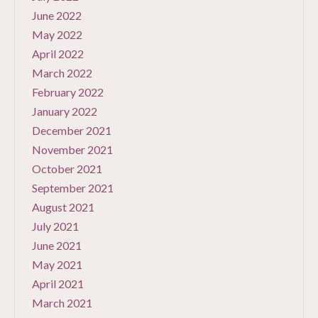
June 2022
May 2022
April 2022
March 2022
February 2022
January 2022
December 2021
November 2021
October 2021
September 2021
August 2021
July 2021
June 2021
May 2021
April 2021
March 2021