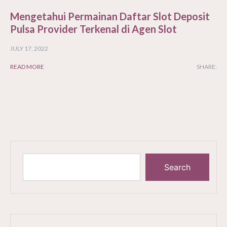
Mengetahui Permainan Daftar Slot Deposit
Pulsa Provider Terkenal di Agen Slot
JULY 17, 2022
READ MORE
SHARE:
Search