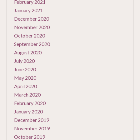
February 2021
January 2021
December 2020
November 2020
October 2020
September 2020
August 2020
July 2020
June 2020
May 2020
April 2020
March 2020
February 2020
January 2020
December 2019
November 2019
October 2019