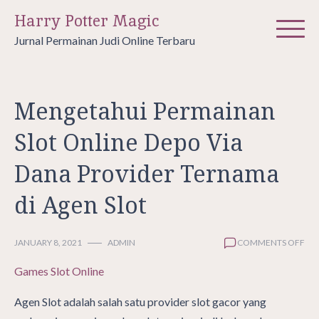
Skip
Harry Potter Magic
to
Jurnal Permainan Judi Online Terbaru
content
Mengetahui Permainan
Slot Online Depo Via
Dana Provider Ternama
di Agen Slot
ON
JANUARY 8, 2021
ADMIN
COMMENTS OFF
ME
Games Slot Online
PE
SLO
ON
Agen Slot adalah salah satu provider slot gacor yang
DE