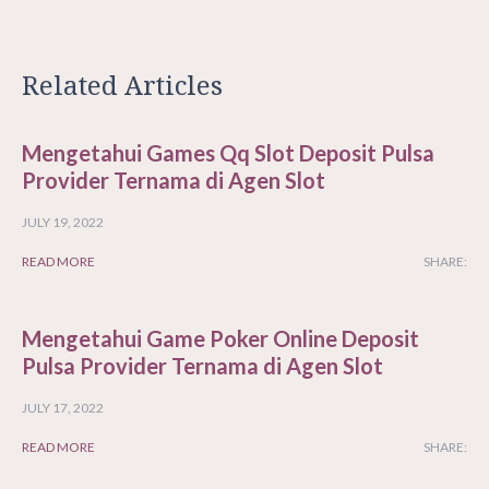
Related Articles
Mengetahui Games Qq Slot Deposit Pulsa
Provider Ternama di Agen Slot
JULY 19, 2022
READ MORE
SHARE:
Mengetahui Game Poker Online Deposit
Pulsa Provider Ternama di Agen Slot
JULY 17, 2022
READ MORE
SHARE: