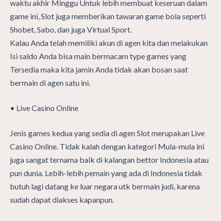
waktu akhir Minggu Untuk lebih membuat keseruan dalam
game ini, Slot juga memberikan tawaran game bola seperti
Shobet, Sabo, dan juga Virtual Sport.
Kalau Anda telah memiliki akun di agen kita dan melakukan
Isi saldo Anda bisa main bermacam type games yang
Tersedia maka kita jamin Anda tidak akan bosan saat
bermain di agen satu ini.
• Live Casino Online
Jenis games kedua yang sedia di agen Slot merupakan Live
Casino Online. Tidak kalah dengan kategori Mula-mula ini
juga sangat ternama baik di kalangan bettor Indonesia atau
pun dunia. Lebih-lebih pemain yang ada di Indonesia tidak
butuh lagi datang ke luar negara utk bermain judi, karena
sudah dapat diakses kapanpun.