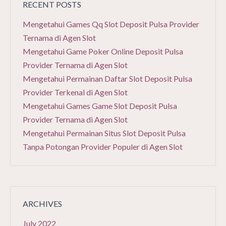
RECENT POSTS
Mengetahui Games Qq Slot Deposit Pulsa Provider
Ternama di Agen Slot
Mengetahui Game Poker Online Deposit Pulsa
Provider Ternama di Agen Slot
Mengetahui Permainan Daftar Slot Deposit Pulsa
Provider Terkenal di Agen Slot
Mengetahui Games Game Slot Deposit Pulsa
Provider Ternama di Agen Slot
Mengetahui Permainan Situs Slot Deposit Pulsa
Tanpa Potongan Provider Populer di Agen Slot
ARCHIVES
July 2022