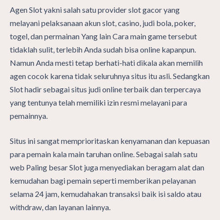
PR
Agen Slot yakni salah satu provider slot gacor yang
DEP
melayani pelaksanaan akun slot, casino, judi bola, poker,
PU
togel, dan permainan Yang lain Cara main game tersebut
TA
PO
tidaklah sulit, terlebih Anda sudah bisa online kapanpun.
PR
Namun Anda mesti tetap berhati-hati dikala akan memilih
TE
agen cocok karena tidak seluruhnya situs itu asli. Sedangkan
DI
AG
Slot hadir sebagai situs judi online terbaik dan terpercaya
SLO
yang tentunya telah memiliki izin resmi melayani para
pemainnya.
Situs ini sangat memprioritaskan kenyamanan dan kepuasan
para pemain kala main taruhan online. Sebagai salah satu
web Paling besar Slot juga menyediakan beragam alat dan
kemudahan bagi pemain seperti memberikan pelayanan
selama 24 jam, kemudahakan transaksi baik isi saldo atau
withdraw, dan layanan lainnya.