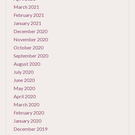
March 2021
February 2021
January 2021
December 2020
November 2020
October 2020
September 2020
August 2020
July 2020
June 2020
May 2020
April 2020
March 2020
February 2020
January 2020
December 2019