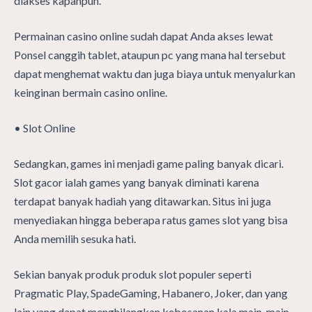
diakses kapanpun.
Permainan casino online sudah dapat Anda akses lewat
Ponsel canggih tablet, ataupun pc yang mana hal tersebut
dapat menghemat waktu dan juga biaya untuk menyalurkan
keinginan bermain casino online.
• Slot Online
Sedangkan, games ini menjadi game paling banyak dicari.
Slot gacor ialah games yang banyak diminati karena
terdapat banyak hadiah yang ditawarkan. Situs ini juga
menyediakan hingga beberapa ratus games slot yang bisa
Anda memilih sesuka hati.
Sekian banyak produk produk slot populer seperti
Pragmatic Play, SpadeGaming, Habanero, Joker, dan yang
lain yang dapat menghilangkan kebosanan kala main-main