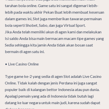
taruhan bola online. Game satu ini sangat digemari lebih-
lebih pada waktu akhir Pekan Buat lebih membuat keseruan
dalam games ini, Slot juga memberikan tawaran permainan
bola seperti Shobet, Sabo, dan juga Virtual Sport.
Jika Anda telah memiliki akun di agen kami dan melakukan
Isi saldo Anda bisa main bermacam macam tipe games yang
Sedia sehingga kita jamin Anda tidak akan bosan saat
bermain di agen satu ini.
• Live Casino Online
Type game ke-2 yang sedia di agen Slot adalah Live Casino
Online. Tidak kalah dengan jenis Perdana ini juga sangat
populer baik di kalangan bettor Indonesia atau pun dunia.
Apalagi pemain yang ada di Indonesia tidak butuh lagi
datang ke luar negara untuk main judi, karena sudah dapat