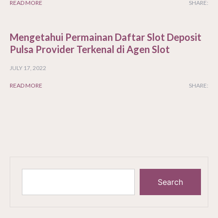
READ MORE
SHARE:
Mengetahui Permainan Daftar Slot Deposit
Pulsa Provider Terkenal di Agen Slot
JULY 17, 2022
READ MORE
SHARE:
Search