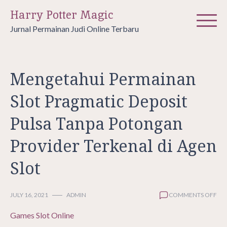
Skip
Harry Potter Magic
to
Jurnal Permainan Judi Online Terbaru
content
Mengetahui Permainan
Slot Pragmatic Deposit
Pulsa Tanpa Potongan
Provider Terkenal di Agen
Slot
ON
JULY 16, 2021
ADMIN
COMMENTS OFF
ME
Games Slot Online
PE
SLO