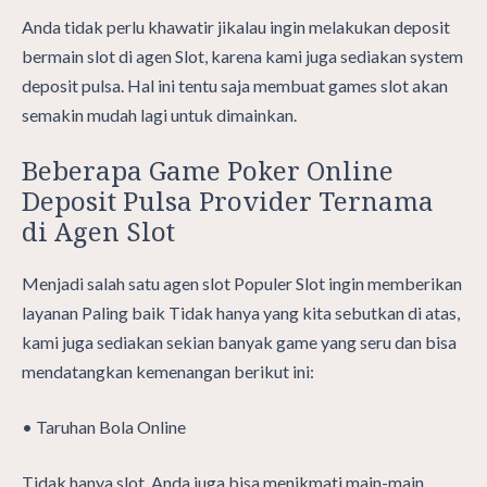
Anda tidak perlu khawatir jikalau ingin melakukan deposit
bermain slot di agen Slot, karena kami juga sediakan system
deposit pulsa. Hal ini tentu saja membuat games slot akan
semakin mudah lagi untuk dimainkan.
Beberapa Game Poker Online
Deposit Pulsa Provider Ternama
di Agen Slot
Menjadi salah satu agen slot Populer Slot ingin memberikan
layanan Paling baik Tidak hanya yang kita sebutkan di atas,
kami juga sediakan sekian banyak game yang seru dan bisa
mendatangkan kemenangan berikut ini:
• Taruhan Bola Online
Tidak hanya slot, Anda juga bisa menikmati main-main