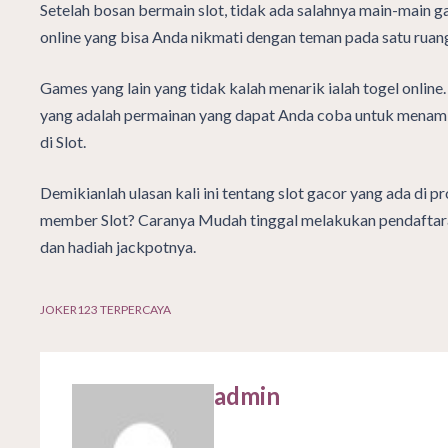
Setelah bosan bermain slot, tidak ada salahnya main-main 
online yang bisa Anda nikmati dengan teman pada satu ruan
Games yang lain yang tidak kalah menarik ialah togel online
yang adalah permainan yang dapat Anda coba untuk menam
di Slot.
Demikianlah ulasan kali ini tentang slot gacor yang ada di p
member Slot? Caranya Mudah tinggal melakukan pendaftaran
dan hadiah jackpotnya.
JOKER123 TERPERCAYA
admin