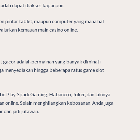
a sudah dapat diakses kapanpun.
on pintar tablet, maupun computer yang mana hal
alurkan kemauan main casino online.
lot gacor adalah permainan yang banyak diminati
uga menyediakan hingga beberapa ratus game slot
tic Play, SpadeGaming, Habanero, Joker, dan lainnya
 online. Selain menghilangkan kebosanan, Anda juga
 dan jadi jutawan.