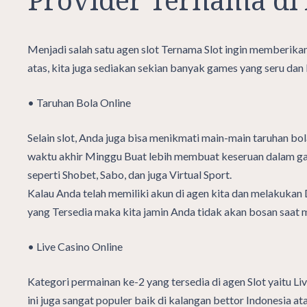
Menjadi salah satu agen slot Ternama Slot ingin memberikan
atas, kita juga sediakan sekian banyak games yang seru da
• Taruhan Bola Online
Selain slot, Anda juga bisa menikmati main-main taruhan bol
waktu akhir Minggu Buat lebih membuat keseruan dalam ga
seperti Shobet, Sabo, dan juga Virtual Sport.
Kalau Anda telah memiliki akun di agen kita dan melakukan
yang Tersedia maka kita jamin Anda tidak akan bosan saat ma
• Live Casino Online
Kategori permainan ke-2 yang tersedia di agen Slot yaitu Li
ini juga sangat populer baik di kalangan bettor Indonesia at