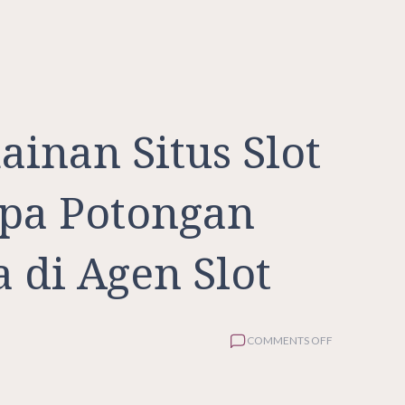
inan Situs Slot
npa Potongan
 di Agen Slot
ON
COMMENTS OFF
MENGETAHUI
PERMAINAN
SITUS