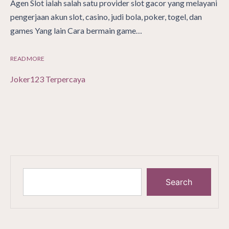
SLO
Agen Slot ialah salah satu provider slot gacor yang melayani
DEP
pengerjaan akun slot, casino, judi bola, poker, togel, dan
PU
games Yang lain Cara bermain game…
TA
PO
PR
READ MORE
TE
DI
Joker123 Terpercaya
AG
SLO
Search