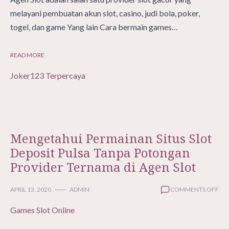
JO
melayani pembuatan akun slot, casino, judi bola, poker,
PR
togel, dan game Yang lain Cara bermain games…
TE
DI
AG
READ MORE
SLO
Joker123 Terpercaya
Mengetahui Permainan Situs Slot
Deposit Pulsa Tanpa Potongan
Provider Ternama di Agen Slot
ON
APRIL 13, 2020
ADMIN
COMMENTS OFF
ME
Games Slot Online
PE
SIT