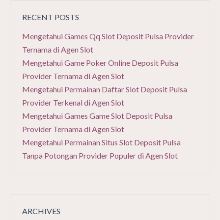
RECENT POSTS
Mengetahui Games Qq Slot Deposit Pulsa Provider
Ternama di Agen Slot
Mengetahui Game Poker Online Deposit Pulsa
Provider Ternama di Agen Slot
Mengetahui Permainan Daftar Slot Deposit Pulsa
Provider Terkenal di Agen Slot
Mengetahui Games Game Slot Deposit Pulsa
Provider Ternama di Agen Slot
Mengetahui Permainan Situs Slot Deposit Pulsa
Tanpa Potongan Provider Populer di Agen Slot
ARCHIVES