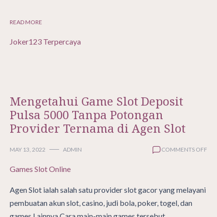
PR
PO
READ MORE
DI
AG
Joker123 Terpercaya
SLO
Mengetahui Game Slot Deposit
Pulsa 5000 Tanpa Potongan
Provider Ternama di Agen Slot
ON
MAY 13, 2022
ADMIN
COMMENTS OFF
ME
Games Slot Online
GA
SLO
DEP
Agen Slot ialah salah satu provider slot gacor yang melayani
PU
pembuatan akun slot, casino, judi bola, poker, togel, dan
500
games Lainnya Cara main-main games tersebut…
TA