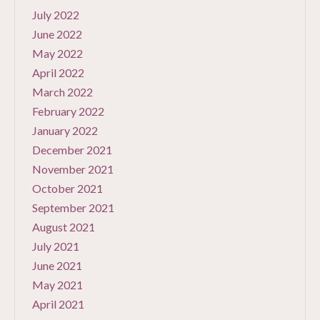
July 2022
June 2022
May 2022
April 2022
March 2022
February 2022
January 2022
December 2021
November 2021
October 2021
September 2021
August 2021
July 2021
June 2021
May 2021
April 2021