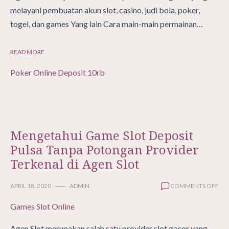
PU
melayani pembuatan akun slot, casino, judi bola, poker,
TA
togel, dan games Yang lain Cara main-main permainan…
PO
PR
TE
READ MORE
DI
AG
Poker Online Deposit 10rb
SLO
Mengetahui Game Slot Deposit
Pulsa Tanpa Potongan Provider
Terkenal di Agen Slot
ON
APRIL 18, 2020
ADMIN
COMMENTS OFF
ME
Games Slot Online
GA
SLO
DEP
Agen Slot merupakan salah satu provider slot gacor yang