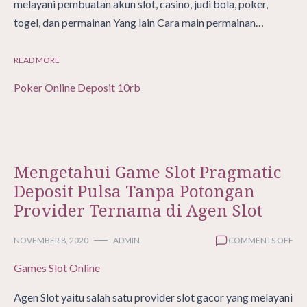
melayani pembuatan akun slot, casino, judi bola, poker,
PU
togel, dan permainan Yang lain Cara main permainan…
10
TA
PO
READ MORE
PR
TE
Poker Online Deposit 10rb
DI
AG
SLO
Mengetahui Game Slot Pragmatic
Deposit Pulsa Tanpa Potongan
Provider Ternama di Agen Slot
ON
NOVEMBER 8, 2020
ADMIN
COMMENTS OFF
ME
Games Slot Online
GA
SLO
PR
Agen Slot yaitu salah satu provider slot gacor yang melayani