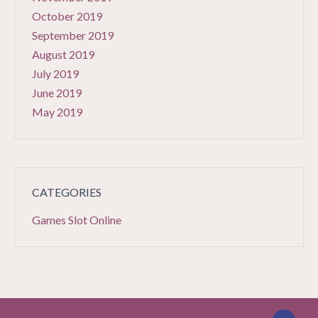
October 2019
September 2019
August 2019
July 2019
June 2019
May 2019
CATEGORIES
Games Slot Online