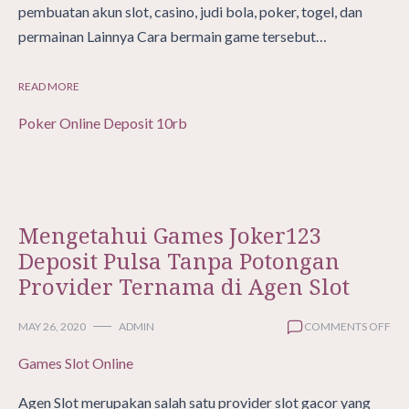
DEP
pembuatan akun slot, casino, judi bola, poker, togel, dan
PU
permainan Lainnya Cara bermain game tersebut…
TA
PO
PR
READ MORE
TE
DI
Poker Online Deposit 10rb
AG
SLO
Mengetahui Games Joker123
Deposit Pulsa Tanpa Potongan
Provider Ternama di Agen Slot
ON
MAY 26, 2020
ADMIN
COMMENTS OFF
ME
Games Slot Online
GA
JO
DEP
Agen Slot merupakan salah satu provider slot gacor yang