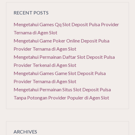
RECENT POSTS
Mengetahui Games Qq Slot Deposit Pulsa Provider
Ternama di Agen Slot
Mengetahui Game Poker Online Deposit Pulsa
Provider Ternama di Agen Slot
Mengetahui Permainan Daftar Slot Deposit Pulsa
Provider Terkenal di Agen Slot
Mengetahui Games Game Slot Deposit Pulsa
Provider Ternama di Agen Slot
Mengetahui Permainan Situs Slot Deposit Pulsa
Tanpa Potongan Provider Populer di Agen Slot
ARCHIVES