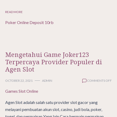
PO
DI
READ MORE
AG
SLO
Poker Online Deposit 10rb
Mengetahui Game Joker123
Terpercaya Provider Populer di
Agen Slot
ON
OCTOBER 22, 2021
ADMIN
COMMENTS OFF
ME
Games Slot Online
GA
JO
TE
Agen Slot adalah salah satu provider slot gacor yang
PR
melayani pembuatan akun slot, casino, judi bola, poker,
PO
togel, dan permainan Yang lain Cara bermain permainan…
DI