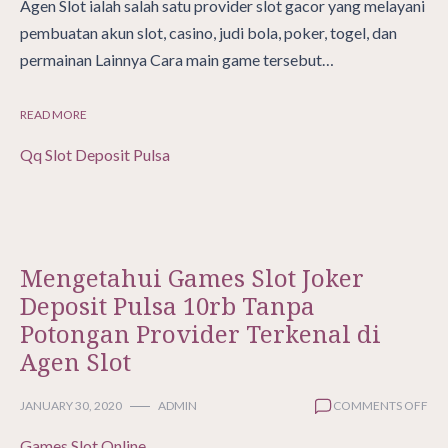
MO
Agen Slot ialah salah satu provider slot gacor yang melayani
PR
pembuatan akun slot, casino, judi bola, poker, togel, dan
TE
permainan Lainnya Cara main game tersebut…
DI
AG
SLO
READ MORE
Qq Slot Deposit Pulsa
Mengetahui Games Slot Joker
Deposit Pulsa 10rb Tanpa
Potongan Provider Terkenal di
Agen Slot
ON
JANUARY 30, 2020
ADMIN
COMMENTS OFF
ME
Games Slot Online
GA