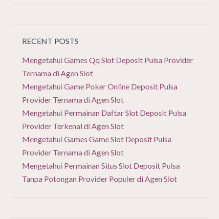
RECENT POSTS
Mengetahui Games Qq Slot Deposit Pulsa Provider
Ternama di Agen Slot
Mengetahui Game Poker Online Deposit Pulsa
Provider Ternama di Agen Slot
Mengetahui Permainan Daftar Slot Deposit Pulsa
Provider Terkenal di Agen Slot
Mengetahui Games Game Slot Deposit Pulsa
Provider Ternama di Agen Slot
Mengetahui Permainan Situs Slot Deposit Pulsa
Tanpa Potongan Provider Populer di Agen Slot