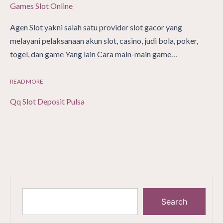
Games Slot Online
PE
AG
SLO
Agen Slot yakni salah satu provider slot gacor yang
DEP
melayani pelaksanaan akun slot, casino, judi bola, poker,
PU
togel, dan game Yang lain Cara main-main game…
TA
PO
PR
READ MORE
PO
DI
Qq Slot Deposit Pulsa
AG
SLO
Search