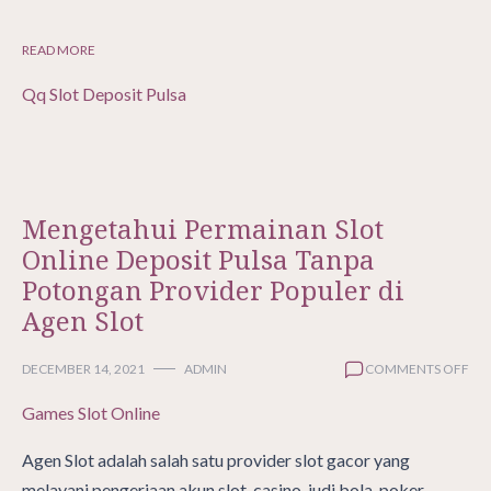
TE
DI
READ MORE
AG
SLO
Qq Slot Deposit Pulsa
Mengetahui Permainan Slot
Online Deposit Pulsa Tanpa
Potongan Provider Populer di
Agen Slot
ON
DECEMBER 14, 2021
ADMIN
COMMENTS OFF
ME
Games Slot Online
PE
SLO
ON
Agen Slot adalah salah satu provider slot gacor yang
DEP
melayani pengerjaan akun slot, casino, judi bola, poker,